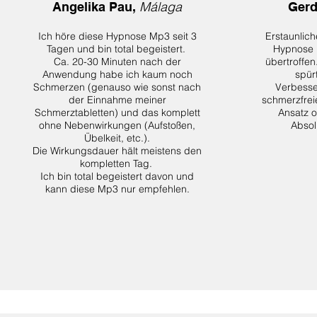
Málaga
Angelika Pau,
Gerd
Ich höre diese Hypnose Mp3 seit 3
Erstaunlic
Tagen und bin total begeistert.
Hypnose 
Ca. 20-30 Minuten nach der
übertroffen
Anwendung habe ich kaum noch
spür
Schmerzen (genauso wie sonst nach
Verbesse
der Einnahme meiner
schmerzfrei
Schmerztabletten) und das komplett
Ansatz 
ohne Nebenwirkungen (Aufstoßen,
Absol
Übelkeit, etc.).
Die Wirkungsdauer hält meistens den
kompletten Tag.
Ich bin total begeistert davon und
kann diese Mp3 nur empfehlen.