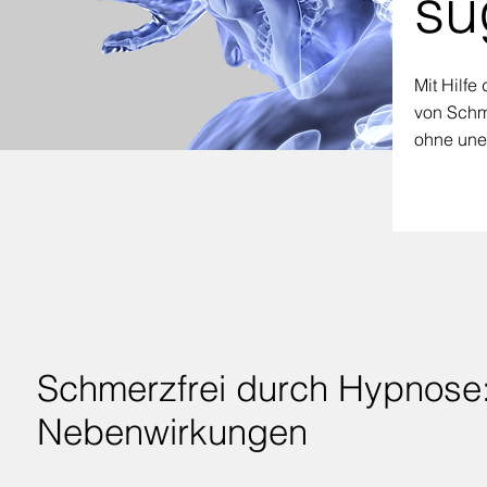
su
Mit Hilfe
von Schm
ohne une
Schmerzfrei durch Hypnose:
Nebenwirkungen