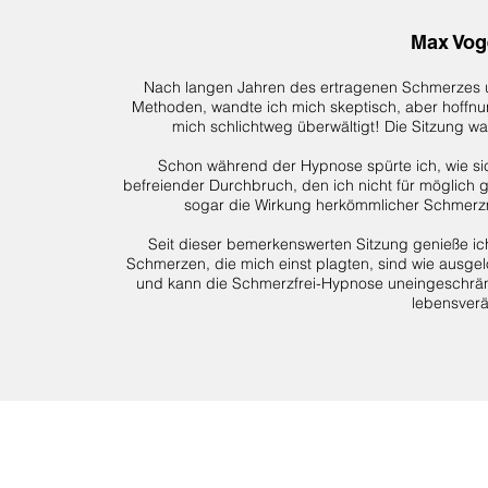
Max Vog
Nach langen Jahren des ertragenen Schmerzes un
Methoden, wandte ich mich skeptisch, aber hoffnu
mich schlichtweg überwältigt! Die Sitzung wa
Schon während der Hypnose spürte ich, wie sic
befreiender Durchbruch, den ich nicht für möglich ge
sogar die Wirkung herkömmlicher Schmerzm
Seit dieser bemerkenswerten Sitzung genieße ic
Schmerzen, die mich einst plagten, sind wie ausgelö
und kann die Schmerzfrei-Hypnose uneingeschrän
lebensver