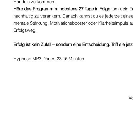
Handeln zu kommen.
Höre das Programm mindestens 27 Tage in Folge
, um dein E
nachhaltig zu verankern. Danach kannst du es jederzeit einse
mentale Stärkung, Motivationsbooster oder Klarheitsimpuls a
Erfolgsweg.
Erfolg ist kein Zufall – sondern eine Entscheidung. Triff sie jetz
Hypnose MP3 Dauer: 23:16 Minuten
IMPRESSUM
DATENSCHUTZ
Ve
© 202